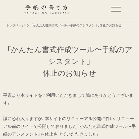
トップページ
「かんたん書式作成ツール〜手紙のアシスタント」休止のお知らせ
手紙の基本
仕事の手紙の書き方
「かんたん書式作成ツール〜手紙のア
シスタント」
くらしの文例
休止のお知らせ
仕事の文例
平素より本サイトをご利用いただきまして誠にありがとうございま
す。
特集
誠に恐れ入りますが、本サイトのリニューアル公開に伴い、リニュー
ミドリオフィシャルサイト
アル前のサイトで公開しておりました「かんたん書式作成ツール〜手
紙のアシスタント」を休止させていただきました。