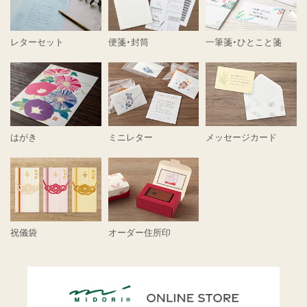
レターセット
便箋・封筒
一筆箋・ひとこと箋
はがき
ミニレター
メッセージカード
祝儀袋
オーダー住所印