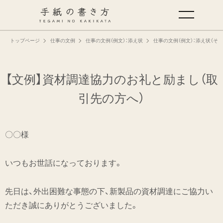
トップページ
仕事の文例
仕事の文例（例文）：添え状
仕事の文例（例文）：添え状（その
手紙の基本
仕事の手紙の書き方
【文例】資材調達協力のお礼と励まし
（取
引先の方へ）
くらしの文例
〇〇様
仕事の文例
いつもお世話になっております。
特集
先日は、外出困難な事態の下、新製品の資材調達にご協力い
ミドリオフィシャルサイト
ただき誠にありがとうございました。