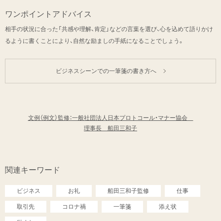
ワンポイントアドバイス
相手の状況に合った「共感や理解、肯定」などの言葉を選び、心を込めて語りかけ
るように書くことにより、自然な励ましの手紙になることでしょう。
ビジネスシーンでの一筆箋の書き方へ
文例（例文）監修：一般社団法人日本プロトコール・マナー協会
理事長 船田三和子
関連キーワード
ビジネス
お礼
船田三和子監修
仕事
取引先
コロナ禍
一筆箋
添え状