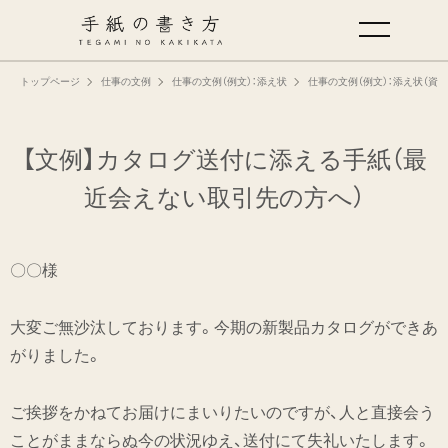
トップページ
仕事の文例
仕事の文例（例文）：添え状
仕事の文例（例文）：添え状（資
手紙の基本
仕事の手紙の書き方
【文例】カタログ送付に添える手紙
（最
近会えない取引先の方へ）
くらしの文例
〇〇様
仕事の文例
大変ご無沙汰しております。今期の新製品カタログができあ
特集
がりました。
ミドリオフィシャルサイト
ご挨拶をかねてお届けにまいりたいのですが、人と直接会う
ことがままならぬ今の状況ゆえ、送付にて失礼いたします。