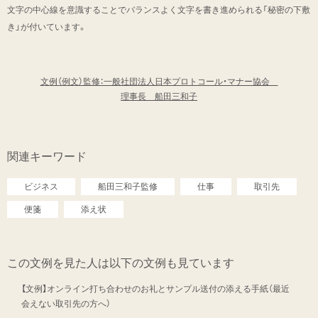
文字の中心線を意識することでバランスよく文字を書き進められる「秘密の下敷
き」が付いています。
文例（例文）監修：一般社団法人日本プロトコール・マナー協会
理事長 船田三和子
関連キーワード
ビジネス
船田三和子監修
仕事
取引先
便箋
添え状
この文例を見た人は以下の文例も見ています
【文例】オンライン打ち合わせのお礼とサンプル送付の添える手紙（最近
会えない取引先の方へ）